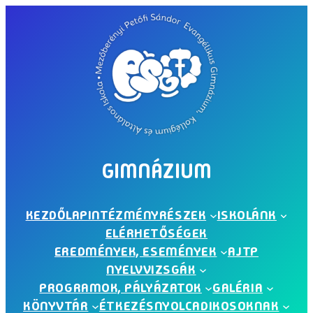
Ugrás
a
tartalomhoz
GIMNÁZIUM
KEZDŐLAP
INTÉZMÉNYRÉSZEK
ISKOLÁNK
ELÉRHETŐSÉGEK
EREDMÉNYEK, ESEMÉNYEK
AJTP
NYELVVIZSGÁK
PROGRAMOK, PÁLYÁZATOK
GALÉRIA
KÖNYVTÁR
ÉTKEZÉS
NYOLCADIKOSOKNAK