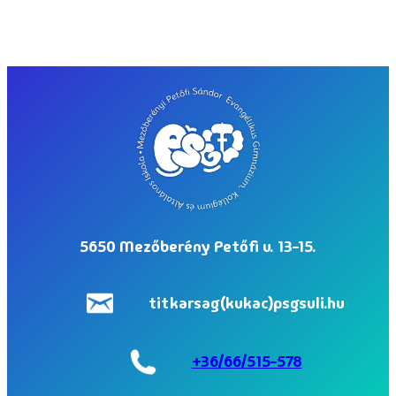
5650 Mezőberény Petőfi u. 13-15.
titkarsag(kukac)psgsuli.hu
+36/66/515-578