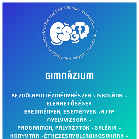
Ugrás
a
tartalomhoz
GIMNÁZIUM
KEZDŐLAP
INTÉZMÉNYRÉSZEK
ISKOLÁNK
ELÉRHETŐSÉGEK
EREDMÉNYEK, ESEMÉNYEK
AJTP
NYELVVIZSGÁK
PROGRAMOK, PÁLYÁZATOK
GALÉRIA
KÖNYVTÁR
ÉTKEZÉS
NYOLCADIKOSOKNAK