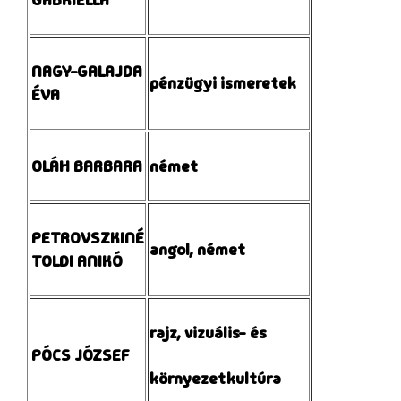
GABRIELLA
NAGY-GALAJDA
pénzügyi ismeretek
ÉVA
OLÁH BARBARA
német
PETROVSZKINÉ
angol, német
TOLDI ANIKÓ
rajz, vizuális- és
PÓCS JÓZSEF
környezetkultúra