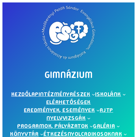
Ugrás
a
tartalomhoz
GIMNÁZIUM
KEZDŐLAP
INTÉZMÉNYRÉSZEK
ISKOLÁNK
ELÉRHETŐSÉGEK
EREDMÉNYEK, ESEMÉNYEK
AJTP
NYELVVIZSGÁK
PROGRAMOK, PÁLYÁZATOK
GALÉRIA
KÖNYVTÁR
ÉTKEZÉS
NYOLCADIKOSOKNAK