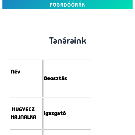
FOGADÓÓRÁK
Tanáraink
Név
Beosztás
HUGYECZ
igazgató
HAJNALKA