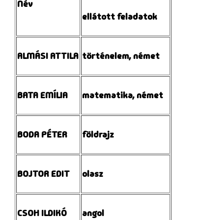
Név
ellátott feladatok
ALMÁSI ATTILA
történelem, német
BATA EMÍLIA
matematika, német
BODA PÉTER
földrajz
BOJTOR EDIT
olasz
CSOH ILDIKÓ
angol