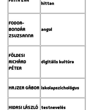
FINTA ÉVA
hittan
FODOR-
BONDÁR
angol
ZSUZSANNA
FÖLDESI
RICHÁRD
digitális kultúra
PÉTER
HAJZER GÁBOR
iskolapszichológus
HIDASI LÁSZLÓ
testnevelés