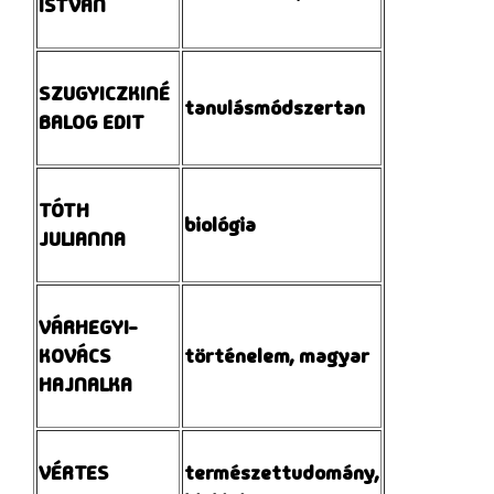
ISTVÁN
SZUGYICZKINÉ
tanulásmódszertan
BALOG EDIT
TÓTH
biológia
JULIANNA
VÁRHEGYI-
KOVÁCS
történelem, magyar
HAJNALKA
VÉRTES
természettudomány,