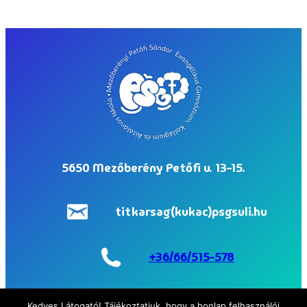
5650 Mezőberény Petőfi u. 13-15.
titkarsag(kukac)psgsuli.hu
+36/66/515-578
Facebook
Instagram
Kedves Látogató! Tájékoztatjuk, hogy a honlap felhasználói