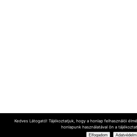
Kedves Látogató! Tájékoztatjuk, hogy a honlap felhasználói él
honlapunk használatával ön a tájékozta
Elfogadom
Adatvédelmi