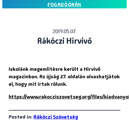
FOGADÓÓRÁK
2019.05.07.
Rákóczi Hírvivő
Iskolánk megemlítésre került a Hírvivő
magazinban. Az újság 27. oldalán olvashatjátok
el, hogy mit írtak rólunk.
https://www.rakocziszovetseg.org/files/kiadvan
Posted in:
Rákóczi Szövetség