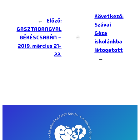
Következő:
←
Előző:
Szávai
GASZTROANGYAL
Géza
BÉKÉSCSABÁN –
iskolánkba
2019. március 21-
látogatott
22.
→