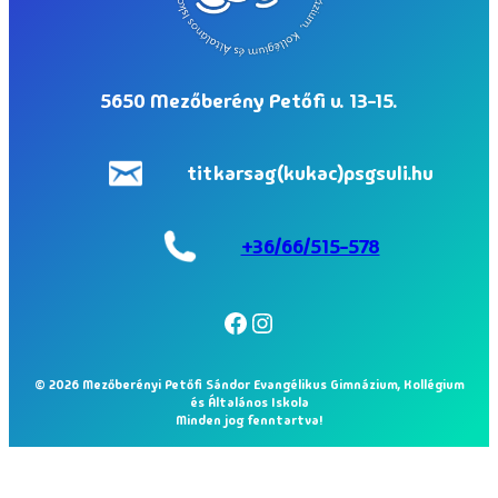
5650 Mezőberény Petőfi u. 13-15.
titkarsag(kukac)psgsuli.hu
+36/66/515-578
Facebook
Instagram
© 2026 Mezőberényi Petőfi Sándor Evangélikus Gimnázium, Kollégium
és Általános Iskola
Minden jog fenntartva!