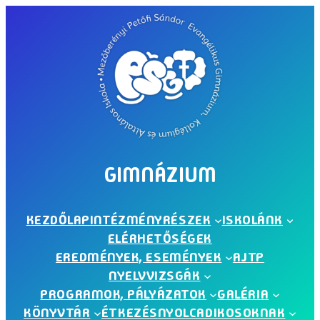
Ugrás
a
tartalomhoz
GIMNÁZIUM
KEZDŐLAP
INTÉZMÉNYRÉSZEK
ISKOLÁNK
ELÉRHETŐSÉGEK
EREDMÉNYEK, ESEMÉNYEK
AJTP
NYELVVIZSGÁK
PROGRAMOK, PÁLYÁZATOK
GALÉRIA
KÖNYVTÁR
ÉTKEZÉS
NYOLCADIKOSOKNAK