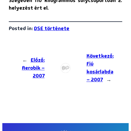
Szegeden 110 kilogrammos súlycsoportban 2.
helyezést ért el.
Posted in:
DSE története
Következő:
←
Előző:
Fiú
Aerobik –
kosárlabda
2007
– 2007
→