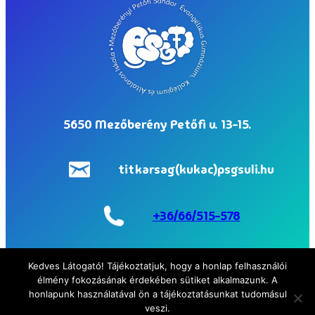
5650 Mezőberény Petőfi u. 13-15.
titkarsag(kukac)psgsuli.hu
+36/66/515-578
Facebook
Instagram
Kedves Látogató! Tájékoztatjuk, hogy a honlap felhasználói
élmény fokozásának érdekében sütiket alkalmazunk. A
honlapunk használatával ön a tájékoztatásunkat tudomásul
© 2026 Mezőberényi Petőfi Sándor Evangélikus Gimnázium, Kollégium
veszi.
és Általános Iskola