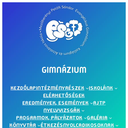
Ugrás
a
tartalomhoz
GIMNÁZIUM
KEZDŐLAP
INTÉZMÉNYRÉSZEK
ISKOLÁNK
ELÉRHETŐSÉGEK
EREDMÉNYEK, ESEMÉNYEK
AJTP
NYELVVIZSGÁK
PROGRAMOK, PÁLYÁZATOK
GALÉRIA
KÖNYVTÁR
ÉTKEZÉS
NYOLCADIKOSOKNAK