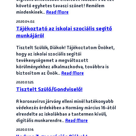
követő egyhetes tavaszi szünet! Remélem
mindenkinek…
Read More
2020.04.02.
Tájékoztató az iskolai szociális segítő
munkájáról
Tisztelt Szülők, Diákok! Tájékoztatom Önöket,
hogy az iskolai szociális segítői
tevékenységemet a megváltozott
körülményekhez alkalmazkodva, továbbra is
biztosítom az Önök…
Read More
2020.03.25.
Tisztelt Szülő/Gondviselő!
A koronavírus járvány elleni minél hatékonyabb
védekezés érdekében a Kormány március 16-ától
elrendelte az iskolákban a tantermen kívüli,
digitális munkarendre…
Read More
2020.03.16.