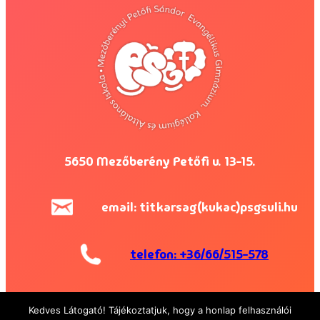
5650 Mezőberény Petőfi u. 13-15.
email: titkarsag(kukac)psgsuli.hu
telefon: +36/66/515-578
Facebook
Instagram
Kedves Látogató! Tájékoztatjuk, hogy a honlap felhasználói