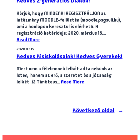
Kedves Z-generációs Diákok!
Kérjük, hogy MINDENKI REGISZTRÁLJON az
intézmény MOODLE-felületén (moodle.psgsuli.hu),
ami a honlapon keresztül is elérhető. A
regisztráció határideje: 2020. március 16.…
Read More
2020.03.15.
Kedves Kisiskolásaink! Kedves Gyerekek!
Mert nem a félelemnek lelkét adta nekünk az
Isten, hanem az erő, a szeretet és a józanság
lelkét. /2 Timóteus…
Read More
Következő oldal
→