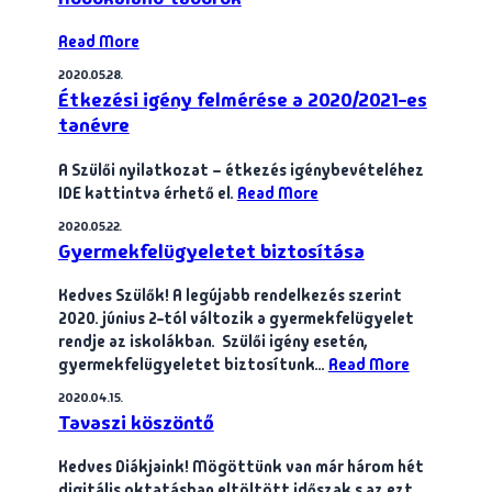
Read More
2020.05.28.
Étkezési igény felmérése a 2020/2021-es
tanévre
A Szülői nyilatkozat – étkezés igénybevételéhez
IDE kattintva érhető el.
Read More
2020.05.22.
Gyermekfelügyeletet biztosítása
Kedves Szülők! A legújabb rendelkezés szerint
2020. június 2-tól változik a gyermekfelügyelet
rendje az iskolákban. Szülői igény esetén,
gyermekfelügyeletet biztosítunk…
Read More
2020.04.15.
Tavaszi köszöntő
Kedves Diákjaink! Mögöttünk van már három hét
digitális oktatásban eltöltött időszak s az ezt