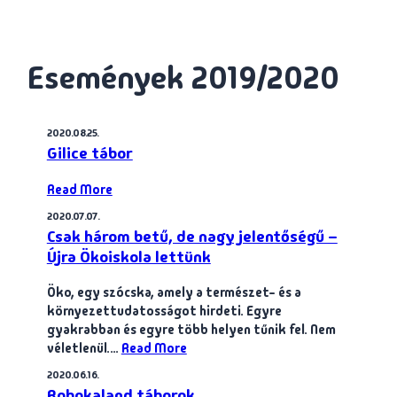
Események 2019/2020
2020.08.25.
Gilice tábor
Read More
2020.07.07.
Csak három betű, de nagy jelentőségű –
Újra Ökoiskola lettünk
Öko, egy szócska, amely a természet- és a
környezettudatosságot hirdeti. Egyre
gyakrabban és egyre több helyen tűnik fel. Nem
véletlenül.…
Read More
2020.06.16.
Robokaland táborok