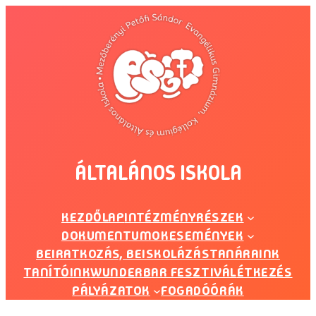
Ugrás
a
tartalomhoz
ÁLTALÁNOS ISKOLA
KEZDŐLAP
INTÉZMÉNYRÉSZEK
DOKUMENTUMOK
ESEMÉNYEK
BEIRATKOZÁS, BEISKOLÁZÁS
TANÁRAINK
TANÍTÓINK
WUNDERBAR FESZTIVÁL
ÉTKEZÉS
PÁLYÁZATOK
FOGADÓÓRÁK