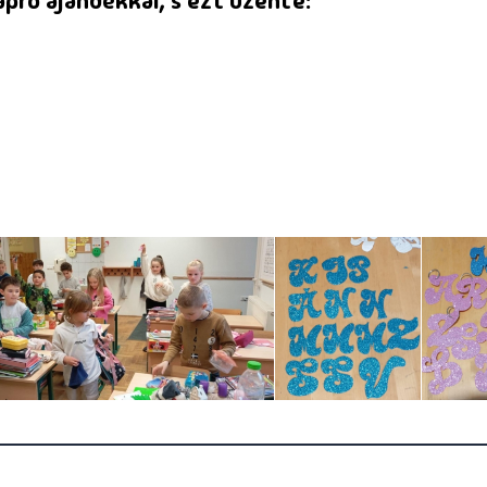
apró ajándékkal, s ezt üzente: