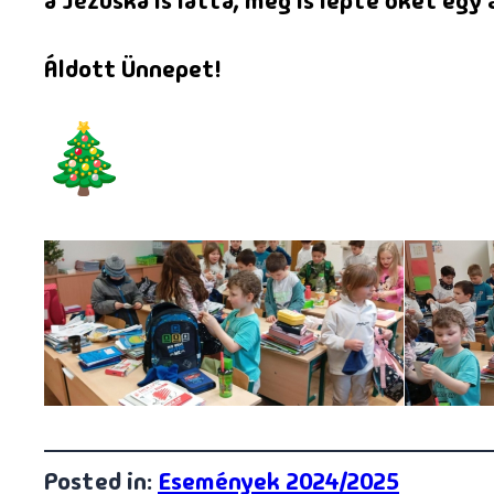
a Jézuska is látta, meg is lepte őket egy 
Áldott Ünnepet!
Posted in:
Események 2024/2025