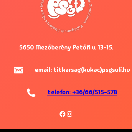
5650 Mezőberény Petőfi u. 13-15.
email: titkarsag(kukac)psgsuli.hu
telefon: +36/66/515-578
Facebook
Instagram
zőberényi Petőfi Sándor Evangélikus Gimnázium, Kollégium és Általá