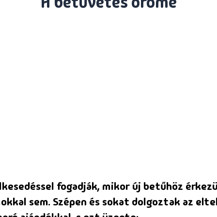
A betűvetés öröme
lelkesedéssel fogadják, mikor új betűhöz érke
okkal sem. Szépen és sokat dolgoztak az elte