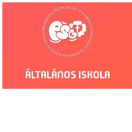
Ugrás
a
tartalomhoz
ÁLTALÁNOS ISKOLA