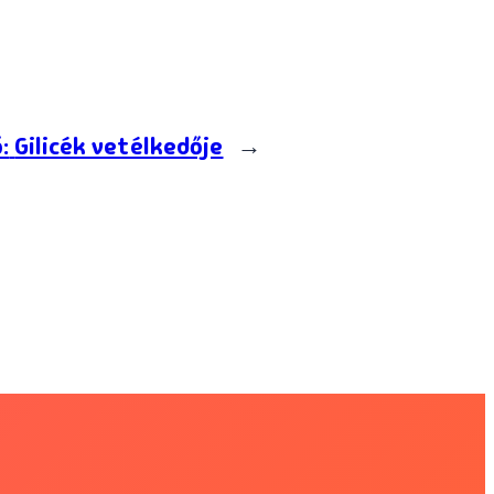
:
Gilicék vetélkedője
→